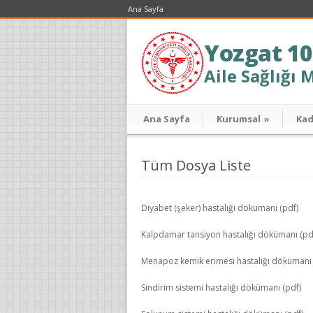
Ana Sayfa
Yozgat 10
Aile Sağlığı 
Ana Sayfa
Kurumsal
»
Ka
Tüm Dosya Liste
Diyabet (şeker) hastalığı dökümanı (pdf)
Kalpdamar tansiyon hastalığı dökümanı (pd
Menapoz kemik erimesi hastalığı dökümanı 
Sindirim sistemi hastalığı dökümanı (pdf)