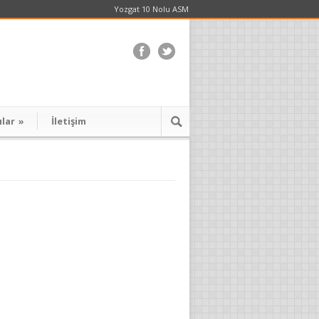
Yozgat 10 Nolu ASM
ılar
»
İletişim