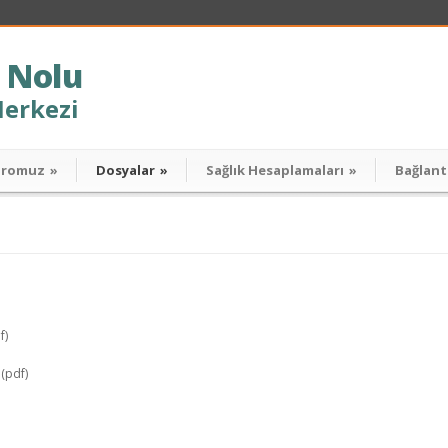
 Nolu
Merkezi
dromuz
»
Dosyalar
»
Sağlık Hesaplamaları
»
Bağlant
f)
(pdf)