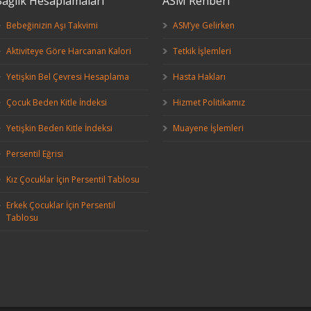
Sağlık Hesaplamaları
ASM Rehberi
Bebeğinizin Aşı Takvimi
ASM’ye Gelirken
Aktiviteye Göre Harcanan Kalori
Tetkik İşlemleri
Yetişkin Bel Çevresi Hesaplama
Hasta Hakları
Çocuk Beden Kitle İndeksi
Hizmet Politikamız
Yetişkin Beden Kitle İndeksi
Muayene İşlemleri
Persentil Eğrisi
Kız Çocuklar İçin Persentil Tablosu
Erkek Çocuklar İçin Persentil
Tablosu