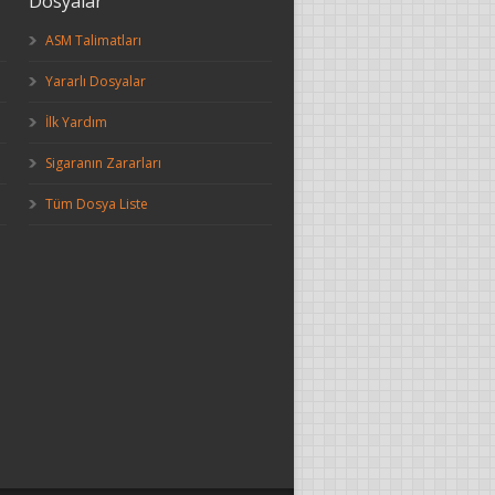
Dosyalar
ASM Talimatları
Yararlı Dosyalar
İlk Yardım
Sigaranın Zararları
Tüm Dosya Liste