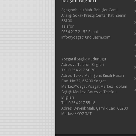
İletişim Bilgileri
Aşağınohutlu Mah. Behiçler Camii
Aralığı Sokak Prestij Center Kat: Zemin
66100
Telefon:
0354 217 21 52 E-mail:
info@yozgat10noluasm.com
Yozgat İl Sağlık Müdürlüğü
Adres ve Telefon Bilgileri
Tel: 0 354 217 50 70
Adres: Tekke Mah. Şehit Kınalı Hasan
Cad. No:32, 66200 Yozgat
Merkez/Yozgat Yozgat Merkez Toplum
Sağlığı Merkezi Adres ve Telefon
Bilgileri
Tel: 0 354 217 55 18
Adres: Develik Mah. Çamlık Cad. 66200
Merkez / YOZGAT