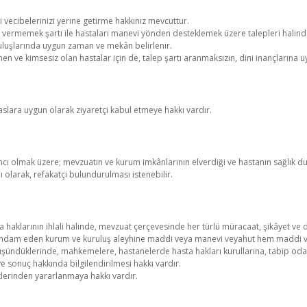
ecibelerinizi yerine getirme hakkınız mevcuttur.
ermemek şartı ile hastaları manevi yönden desteklemek üzere talepleri halinde, 
ruluşlarında uygun zaman ve mekân belirlenir.
en ve kimsesiz olan hastalar için de, talep şartı aranmaksızın, dini inançlarına uy
aslara uygun olarak ziyaretçi kabul etmeye hakkı vardır.
cı olmak üzere; mevzuatın ve kurum imkânlarının elverdiği ve hastanın sağlık d
olarak, refakatçi bulundurulması istenebilir.
sta haklarının ihlali halinde, mevzuat çerçevesinde her türlü müracaat, şikâyet ve 
 istihdam eden kurum ve kuruluş aleyhine maddi veya manevi veyahut hem maddi v
üşündüklerinde, mahkemelere, hastanelerde hasta hakları kurullarına, tabip odal
ve sonuç hakkında bilgilendirilmesi hakkı vardır.
tlerinden yararlanmaya hakkı vardır.