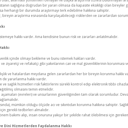
ğeri olan, alternatif yöntemleri olmayan ve başka araştırma öznesi bulunmayan ar
astanın sağlığına doğrudan bir yararı olmasa da kapasite eksikliği olan bireyler g
olsa herhangi bir durumda araştırmayı terk edebilme hakkına sahiptir.
, bireyin araştırma esnasında karşılaşabileceği risklerden ve zararlardan soruml
kkı
emeye hakkı vardır. Ama kendisine bunun risk ve zararları anlatılmalıdır.
 Hakkı
venlik içinde olmayı bekleme ve bunu istemek hakları vardır.
 ve ziyaretçi ve refakatçi gibi yakınlarının can ve mal güvenliklerinin korunması v
nlışlık ve hatalardan meydana gelen zararlardan her bir bireyin korunma hakkı va
en de yararlanma hakkı vardır.
 ve sağlık hizmetleri risk faktörlerini sürekli kontrol edip elektronik tıbbi cihaz
 eğitilmiş olmasını temin etmelidir.
n aşamaları (evreleri) ve unsurlarının güvenliğinden tam olarak sorumludur. Deva
sağlamalıdır.
asında), mümkün olduğu ölçüde acı ve sıkıntıdan korunma hakkına sahiptir. Sağl
çin gerekli tedbirleri almalıdır.
önem bakımı alıp, insan onuruna yakışır bir şekilde rahat ölebilmesi için gereken
e ve Dini Hizmetlerden Faydalanma Hakkı