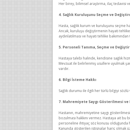
Her birey, bilimsel araştırma, ilaç tedavisi ve 
4. Sağlık Kuruluşunu Seçme ve Değişti
Hasta, sağlık kurum ve kuruluşunu seçme hakk
Ancak, kuruluşu değiştirmenin hayati tehlik
aydınlatılması ve hayati tehlike bakımından
5. Personeli Tanıma, Seçme ve Değişti
Hastaya talebi halinde, kendisine sağlık hiz
Mevzuat ile belirlenmiş usullere uyulmak şart
vardır.
6. Bilgi İsteme Hakkı
Sağlık durumu ile ilgili her türlü bilgiyi sözl
7. Mahremiyete Saygı Gösterilmesi ve
Hastanın, mahremiyetine saygı gösterilmesi 
bozulması hakkını vermez. Hastaya ait bu bilg
personeline ihtiyaç söz konusu olduğunda h
Kanunda gösterilen istisnalar hariç olmak üz