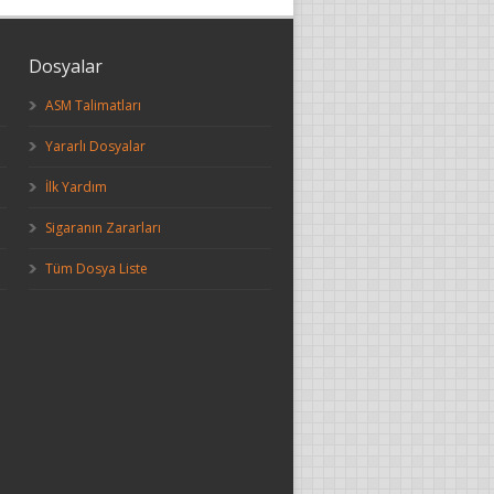
Dosyalar
ASM Talimatları
Yararlı Dosyalar
İlk Yardım
Sigaranın Zararları
Tüm Dosya Liste