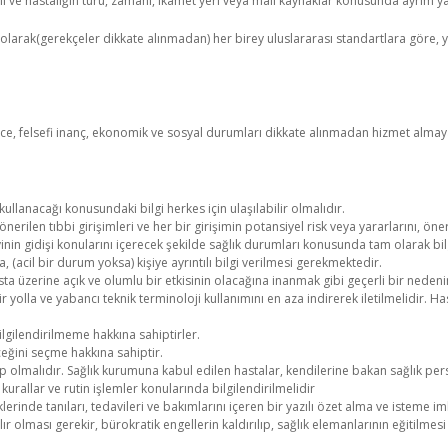
eli ve hastalığın türü, zamanı, ikamet yeri veya mali kaynaklar konusunda ayrım y
rak(gerekçeler dikkate alınmadan) her birey uluslararası standartlara göre, ye
şünce, felsefi inanç, ekonomik ve sosyal durumları dikkate alınmadan hizmet almay
l kullanacağı konusundaki bilgi herkes için ulaşılabilir olmalıdır.
 önerilen tıbbi girişimleri ve her bir girişimin potansiyel risk veya yararlarını, öner
inin gidişi konularını içerecek şekilde sağlık durumları konusunda tam olarak bi
(acil bir durum yoksa) kişiye ayrıntılı bilgi verilmesi gerekmektedir.
ta üzerine açık ve olumlu bir etkisinin olacağına inanmak gibi geçerli bir nedeni
 yolla ve yabancı teknik terminoloji kullanımını en aza indirerek iletilmelidir. H
bilgilendirilmeme hakkına sahiptirler.
ceğini seçme hakkına sahiptir.
p olmalıdır. Sağlık kurumuna kabul edilen hastalar, kendilerine bakan sağlık per
urallar ve rutin işlemler konularında bilgilendirilmelidir
rinde tanıları, tedavileri ve bakımlarını içeren bir yazılı özet alma ve isteme im
laşılır olması gerekir, bürokratik engellerin kaldırılıp, sağlık elemanlarının eğitilmes