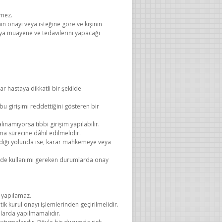
emez.
ın onayı veya isteğine göre ve kişinin
veya muayene ve tedavilerini yapacağı
r hastaya dikkatli bir şekilde
 girişimi reddettiğini gösteren bir
ınamıyorsa tıbbi girişim yapılabilir.
ma sürecine dâhil edilmelidir.
irdiği yolunda ise, karar mahkemeye veya
madde kullanımı gereken durumlarda onay
u yapılamaz.
ik kurul onayı işlemlerinden geçirilmelidir.
alarda yapılmamalıdır.