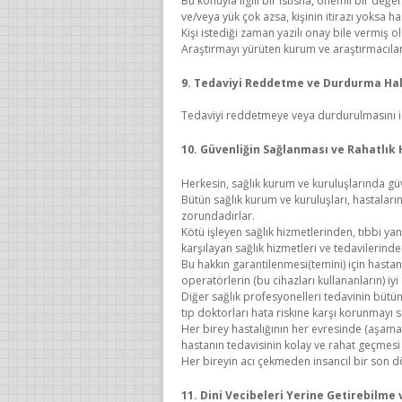
Bu konuyla ilgili bir istisna, önemli bir de
ve/veya yük çok azsa, kişinin itirazı yoksa h
Kişi istediği zaman yazılı onay bile vermiş 
Araştırmayı yürüten kurum ve araştırmacılar
9. Tedaviyi Reddetme ve Durdurma Ha
Tedaviyi reddetmeye veya durdurulmasını ist
10. Güvenliğin Sağlanması ve Rahatlık
Herkesin, sağlık kurum ve kuruluşlarında gü
Bütün sağlık kurum ve kuruluşları, hastaların
zorundadırlar.
Kötü işleyen sağlık hizmetlerinden, tıbbi ya
karşılayan sağlık hizmetleri ve tedavilerind
Bu hakkın garantilenmesi(temini) için hastane
operatörlerin (bu cihazları kullananların) iyi
Diğer sağlık profesyonelleri tedavinin bütü
tıp doktorları hata riskine karşı korunmayı 
Her birey hastalığının her evresinde (aşam
hastanın tedavisinin kolay ve rahat geçmesi i
Her bireyin acı çekmeden insancıl bir son d
11. Dini Vecibeleri Yerine Getirebilm