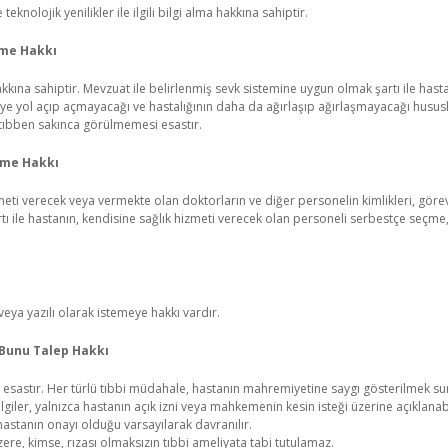
teknolojik yenilikler ile ilgili bilgi alma hakkına sahiptir.
rme Hakkı
ına sahiptir. Mevzuat ile belirlenmiş sevk sistemine uygun olmak şartı ile hasta 
eye yol açıp açmayacağı ve hastalığının daha da ağırlaşıp ağırlaşmayacağı husus
 tıbben sakınca görülmemesi esastır.
rme Hakkı
meti verecek veya vermekte olan doktorların ve diğer personelin kimlikleri, görev 
ı ile hastanın, kendisine sağlık hizmeti verecek olan personeli serbestçe seçme, 
ü veya yazılı olarak istemeye hakkı vardır.
 Bunu Talep Hakkı
esastır. Her türlü tıbbi müdahale, hastanın mahremiyetine saygı gösterilmek sure
iler, yalnızca hastanın açık izni veya mahkemenin kesin isteği üzerine açıklanabilir
astanın onayı olduğu varsayılarak davranılır.
ere, kimse, rızası olmaksızın tıbbi ameliyata tabi tutulamaz.