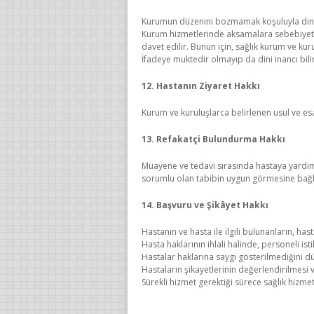
Kurumun düzenini bozmamak koşuluyla dini v
Kurum hizmetlerinde aksamalara sebebiyet v
davet edilir. Bunun için, sağlık kurum ve ku
İfadeye muktedir olmayıp da dini inancı bilin
12. Hastanın Ziyaret Hakkı
Kurum ve kuruluşlarca belirlenen usul ve es
13. Refakatçi Bulundurma Hakkı
Muayene ve tedavi sırasında hastaya yardım
sorumlu olan tabibin uygun görmesine bağlı 
14. Başvuru ve Şikâyet Hakkı
Hastanın ve hasta ile ilgili bulunanların, ha
Hasta haklarının ihlali halinde, personeli
Hastalar haklarına saygı gösterilmediğini d
Hastaların şikayetlerinin değerlendirilmesi 
Sürekli hizmet gerektiği sürece sağlık hizme