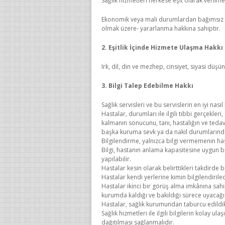
Sağlık hizmetleri herkese eşit olarak verilm
Ekonomik veya mali durumlardan bağımsız ola
olmak üzere- yararlanma hakkına sahiptir.
2. Eşitlik İçinde Hizmete Ulaşma Hakkı
Irk, dil, din ve mezhep, cinsiyet, siyasi dü
3. Bilgi Talep Edebilme Hakkı
Sağlık servisleri ve bu servislerin en iyi nası
Hastalar, durumları ile ilgili tıbbi gerçekleri,
kalmanın sonucunu, tanı, hastalığın ve tedav
başka kuruma sevk ya da nakil durumlarında, 
Bilgilendirme, yalnızca bilgi vermemenin has
Bilgi, hastanın anlama kapasitesine uygun bir
yapılabilir.
Hastalar kesin olarak belirttikleri takdirde 
Hastalar kendi yerlerine kimin bilgilendirile
Hastalar ikinci bir görüş alma imkânına sahi
kurumda kaldığı ve bakıldığı sürece uyacağı k
Hastalar, sağlık kurumundan taburcu edildikle
Sağlık hizmetleri ile ilgili bilgilerin kolay u
dağıtılması sağlanmalıdır.