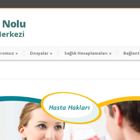
 Nolu
Merkezi
dromuz
»
Dosyalar
»
Sağlık Hesaplamaları
»
Bağlant