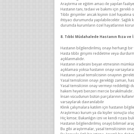
Araştırma ve eğitim amacı ile yapılan faaliye
Hastanın tanı, tedavi ve bakımı için gerekli
Tıbbi girişimler ancak kişinin özel hayatına
ihtiyacı durumunda yapılabilecektir. Sağlık 
durumda kurumların özel hayatlarının korunm
8. Tıbbi Müdahalede Hastanın Rıza ve İ
Hastanın bilgilendirilmiş onayı herhangi bir 
Hasta tıbbi girişimi reddetme veya durdurma
açıklanmalıdır.
Hastanın iradesini beyan etmesinin mümkün 
açıklaması yoksa hastanın onayı varsayılarak 
Hastanın yasal temsilcisinin onayının gerekt
Yasal temsilcinin onayı gerektiği zaman, has
Yasal temsilcinin onay vermeyi reddettiği d
hakem heyeti benzeri mercie bırakılmalıdır.
İnsan vücudunun bütün parçalarının kullanım
varsayılarak davranılabilir
Klinik çalışmalara katılım için hastanın bilgil
Araştırmacı kurum ya da kişiler sonuçta o
Hiç kimse; Bakanlığın izni ve kendi rızası 
Hastanın bilgilendirilmiş onayı) bilimsel ar
Bu gibi araştırmalar, yasal temsilcisinin o