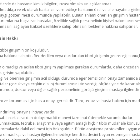
tlerde de hastanın kimlik bilgileri, rızası olmaksızın açıklanamaz.
 olmadıkça ve ek olarak hasta izin vermedikçe hastanın özel ve aile hayatına giril
 saygı gösterilmesi durumunda yapılabilir. Bunun anlamı önerilen girişimin hastan
kurumlarına başvuran hastalar, özellikle sağlık personelinin kişisel bakımlarını 
asını sağlayan fiziksel özelliklere sahip olmasını bekleme hakkına sahiptirler.
zin Hakkı
tıbbi girişimin ön koşuludur.
 hakkına sahiptir. Reddedilen veya durdurulan tıbbi girişimin getireceği sonuçla
olmadığı ve acilen tıbbi girişim yapılması gereken durumlarda, daha önceden bu
girişim yapılabilir.
iği ve önerilen girişimin acil olduğu durumda eğer temsilcinin onayı zamanında al
talar (çocuk veya erişkin olsun) durumlarının izin verdiği ölçüde yine de karar al
urumda, doktor veya diğer sağlık personelinin görüşü girişimin hastayı ilgilend
ı ve korunması için hasta onayı gereklidir. Tanı, tedavi ve hasta bakımı için 
endirilmiş onayına ihtiyaç vardır.
luşabilecek zarardan dolayı maddi manevi tazminat ödemekle sorumludurlar.
bulunmaksızın, tecrübe, araştırma veya eğitim amaçlı hiçbir tıbbi müdahale konus
aştırmalarda dahil edilmesi için önkoşuldur. Bütün araştırma protokolleri uygun et
nayı olmadıkça ve hastayı ilgilendirmedikçe kendi iradesini beyan edemeyen hast