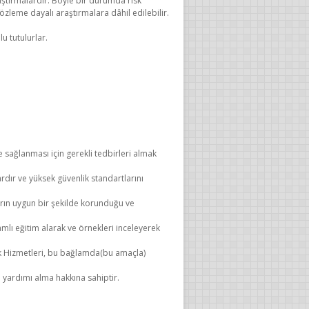
aştırmalardır. Böyle bir durumda risk
özleme dayalı araştırmalara dâhil edilebilir.
u tutulurlar.
e sağlanması için gerekli tedbirleri almak
rdır ve yüksek güvenlik standartlarını
ların uygun bir şekilde korunduğu ve
mlı eğitim alarak ve örnekleri inceleyerek
ık Hizmetleri, bu bağlamda(bu amaçla)
 yardımı alma hakkına sahiptir.