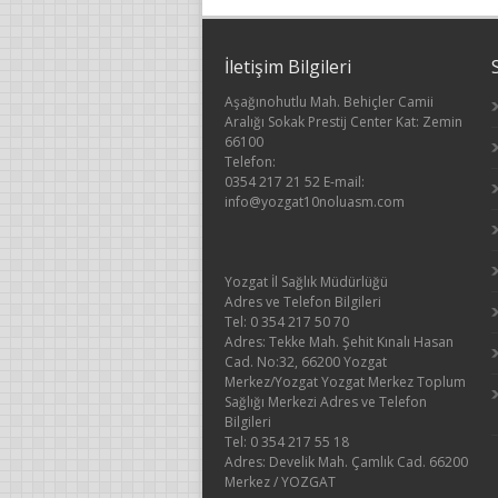
İletişim Bilgileri
Aşağınohutlu Mah. Behiçler Camii
Aralığı Sokak Prestij Center Kat: Zemin
66100
Telefon:
0354 217 21 52 E-mail:
info@yozgat10noluasm.com
Yozgat İl Sağlık Müdürlüğü
Adres ve Telefon Bilgileri
Tel: 0 354 217 50 70
Adres: Tekke Mah. Şehit Kınalı Hasan
Cad. No:32, 66200 Yozgat
Merkez/Yozgat Yozgat Merkez Toplum
Sağlığı Merkezi Adres ve Telefon
Bilgileri
Tel: 0 354 217 55 18
Adres: Develik Mah. Çamlık Cad. 66200
Merkez / YOZGAT