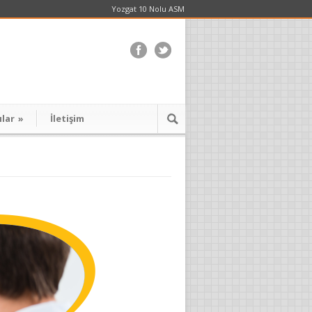
Yozgat 10 Nolu ASM
ılar
»
İletişim