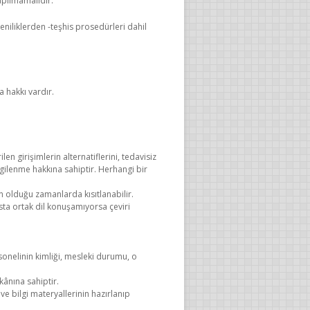
apılmamalıdır.
niliklerden -teşhis prosedürleri dahil
a hakkı vardır.
ilen girişimlerin alternatiflerini, tedavisiz
lgilenme hakkına sahiptir. Herhangi bir
n olduğu zamanlarda kısıtlanabilir.
asta ortak dil konuşamıyorsa çeviri
sonelinin kimliği, mesleki durumu, o
kânına sahiptir.
i ve bilgi materyallerinin hazırlanıp