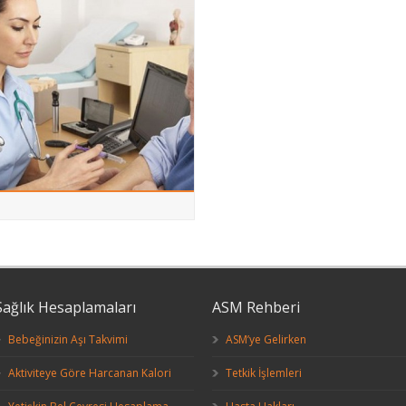
Sağlık Hesaplamaları
ASM Rehberi
Bebeğinizin Aşı Takvimi
ASM’ye Gelirken
Aktiviteye Göre Harcanan Kalori
Tetkik İşlemleri