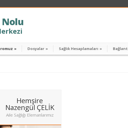
 Nolu
Merkezi
dromuz
»
Dosyalar
»
Sağlık Hesaplamaları
»
Bağlant
Hemşire
Nazengül ÇELİK
Aile Sağlığı Elemanlarımız