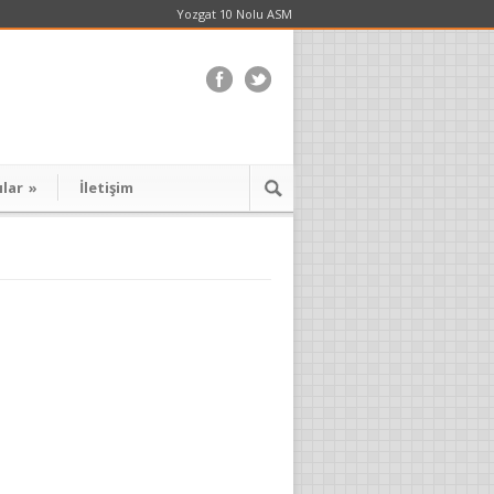
Yozgat 10 Nolu ASM
ılar
»
İletişim