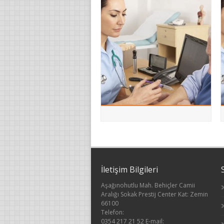
İletişim Bilgileri
Aşağınohutlu Mah. Behiçler Camii
Aralığı Sokak Prestij Center Kat: Zemin
66100
Telefon:
0354 217 21 52 E-mail: