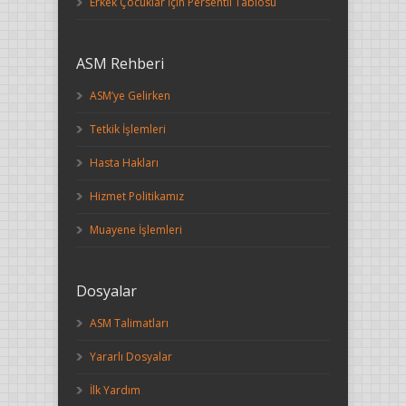
Erkek Çocuklar İçin Persentil Tablosu
ASM Rehberi
ASM’ye Gelirken
Tetkik İşlemleri
Hasta Hakları
Hizmet Politikamız
Muayene İşlemleri
Dosyalar
ASM Talimatları
Yararlı Dosyalar
İlk Yardım