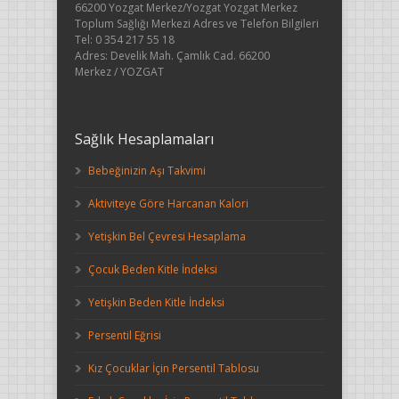
66200 Yozgat Merkez/Yozgat Yozgat Merkez
Toplum Sağlığı Merkezi Adres ve Telefon Bilgileri
Tel: 0 354 217 55 18
Adres: Develik Mah. Çamlık Cad. 66200
Merkez / YOZGAT
Sağlık Hesaplamaları
Bebeğinizin Aşı Takvimi
Aktiviteye Göre Harcanan Kalori
Yetişkin Bel Çevresi Hesaplama
Çocuk Beden Kitle İndeksi
Yetişkin Beden Kitle İndeksi
Persentil Eğrisi
Kız Çocuklar İçin Persentil Tablosu