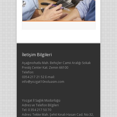
İletişim Bilgileri
Aşağınohutlu Mah. Behiçler Camii Aralığı Sokak
Prestij Center Kat: Zemin 66100
Telefon:
0354 217 21 52 E-mail:
info@yozgat10noluasm.com
Yozgat İl Sağlık Müdürlüğü
Adres ve Telefon Bilgileri
Tel: 0 354 217 50 70
Adres: Tekke Mah. Şehit Kınalı Hasan Cad. No:32,