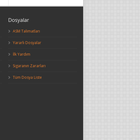
Dosyalar
ASM Talimatları
Yararlı Dosyalar
İlk Yardım
Sigaranın Zararları
Tüm Dosya Liste