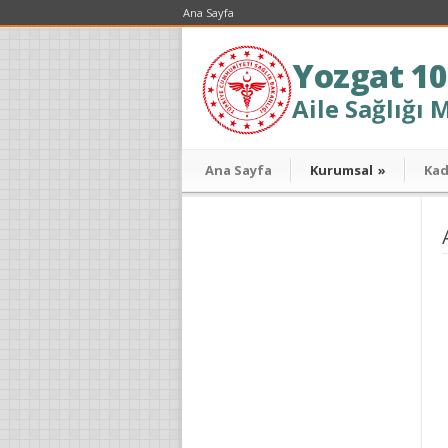
Ana Sayfa
Yozgat 10
Aile Sağlığı 
Ana Sayfa
Kurumsal
»
Ka