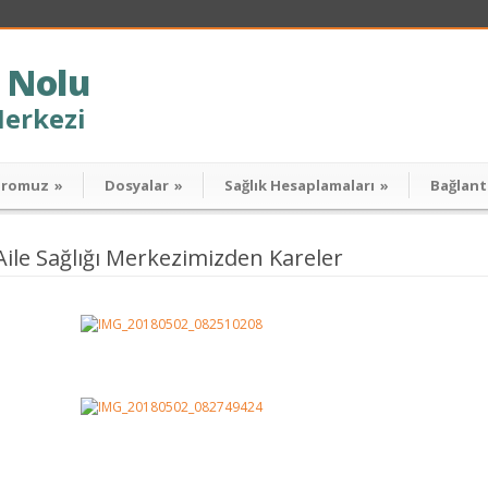
 Nolu
Merkezi
dromuz
»
Dosyalar
»
Sağlık Hesaplamaları
»
Bağlant
Aile Sağlığı Merkezimizden Kareler