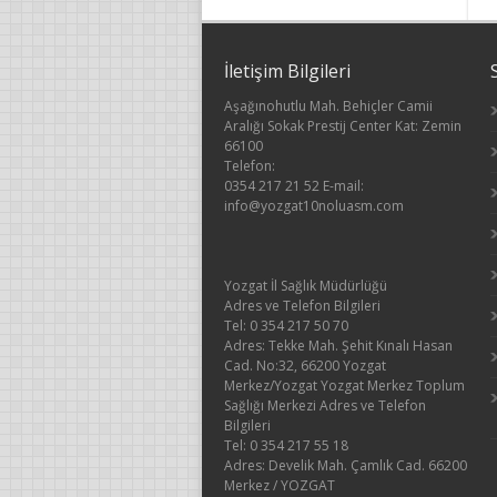
İletişim Bilgileri
Aşağınohutlu Mah. Behiçler Camii
Aralığı Sokak Prestij Center Kat: Zemin
66100
Telefon:
0354 217 21 52 E-mail:
info@yozgat10noluasm.com
Yozgat İl Sağlık Müdürlüğü
Adres ve Telefon Bilgileri
Tel: 0 354 217 50 70
Adres: Tekke Mah. Şehit Kınalı Hasan
Cad. No:32, 66200 Yozgat
Merkez/Yozgat Yozgat Merkez Toplum
Sağlığı Merkezi Adres ve Telefon
Bilgileri
Tel: 0 354 217 55 18
Adres: Develik Mah. Çamlık Cad. 66200
Merkez / YOZGAT