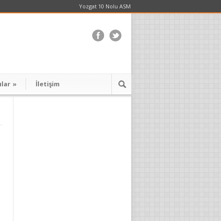
Yozgat 10 Nolu ASM
ılar
»
İletişim