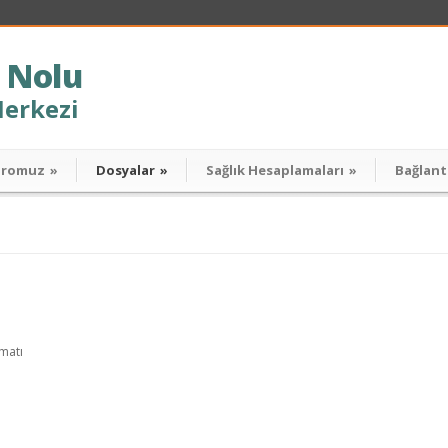
 Nolu
Merkezi
dromuz
»
Dosyalar
»
Sağlık Hesaplamaları
»
Bağlant
imatı