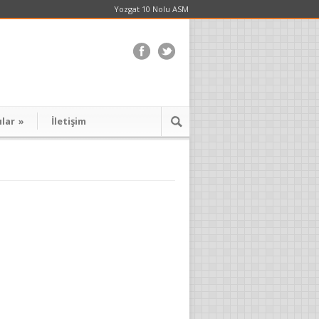
Yozgat 10 Nolu ASM
ılar
»
İletişim