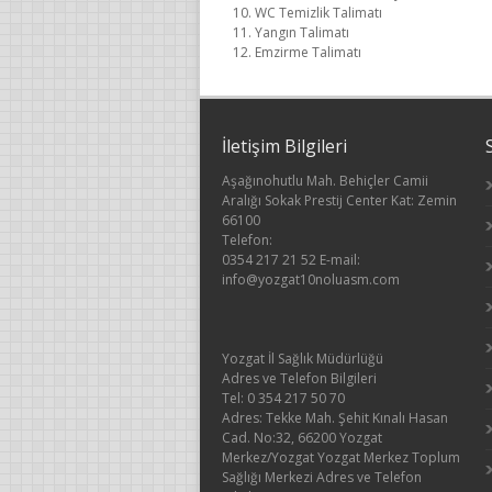
WC Temizlik Talimatı
Yangın Talimatı
Emzirme Talimatı
İletişim Bilgileri
Aşağınohutlu Mah. Behiçler Camii
Aralığı Sokak Prestij Center Kat: Zemin
66100
Telefon:
0354 217 21 52 E-mail:
info@yozgat10noluasm.com
Yozgat İl Sağlık Müdürlüğü
Adres ve Telefon Bilgileri
Tel: 0 354 217 50 70
Adres: Tekke Mah. Şehit Kınalı Hasan
Cad. No:32, 66200 Yozgat
Merkez/Yozgat Yozgat Merkez Toplum
Sağlığı Merkezi Adres ve Telefon