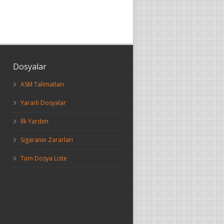
Dosyalar
ASM Talimatları
Yararlı Dosyalar
İlk Yardım
Sigaranın Zararları
Tüm Dosya Liste